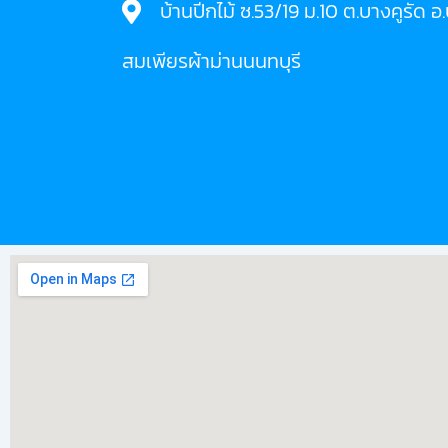
บ้านปีกไม้ ซ.53/19 ม.10 ต.บางคูรัด 
สมเพียรผ้าม่านนนทบุรี