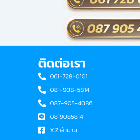
ติดต่อเรา
061-728-0101
081-908-5814
087-905-4086
0819085814
X.Z ผ้าม่าน