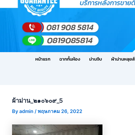
หน้าแรก
ฉากกั้นห้อง
ม่านจีบ
ผ้าม่านหลุยส์
ผ้าม่าน_๒๑๐๖๐๙_5
By
admin
/
พฤษภาคม 26, 2022