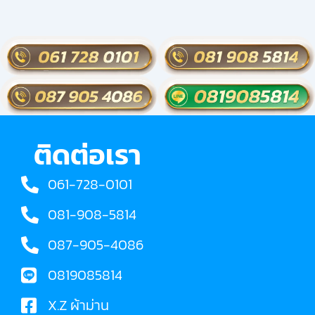
ติดต่อเรา
061-728-0101
081-908-5814
087-905-4086
0819085814
X.Z ผ้าม่าน