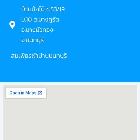
บ้านปีกไม้ ซ.53/19
ม.10 ต.บางคูรัด
อ.บางบัวทอง
จ.นนทบุรี
สมเพียรผ้าม่านนนทบุรี