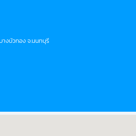
อ.บางบัวทอง จ.นนทบุรี